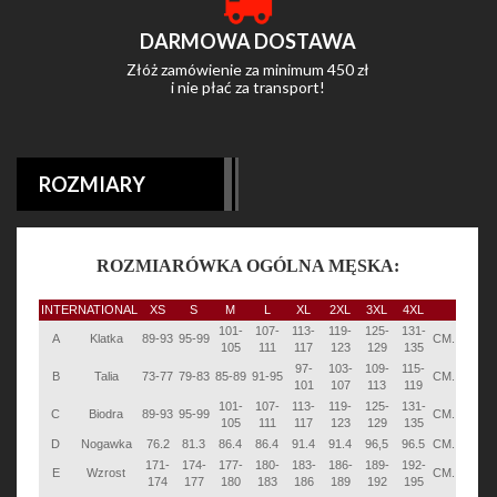
DARMOWA DOSTAWA
Złóż zamówienie za minimum 450 zł
i nie płać za transport!
ROZMIARY
ROZMIARÓWKA OGÓLNA MĘSKA:
INTERNATIONAL
XS
S
M
L
XL
2XL
3XL
4XL
101-
107-
113-
119-
125-
131-
A
Klatka
89-93
95-99
CM.
105
111
117
123
129
135
97-
103-
109-
115-
B
Talia
73-77
79-83
85-89
91-95
CM.
101
107
113
119
101-
107-
113-
119-
125-
131-
C
Biodra
89-93
95-99
CM.
105
111
117
123
129
135
D
Nogawka
76.2
81.3
86.4
86.4
91.4
91.4
96,5
96.5
CM.
171-
174-
177-
180-
183-
186-
189-
192-
E
Wzrost
CM.
174
177
180
183
186
189
192
195