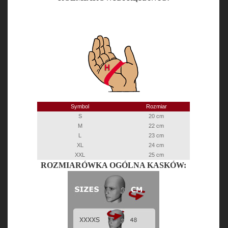
Symbol
Rozmiar
S
20 cm
M
22 cm
L
23 cm
XL
24 cm
XXL
25 cm
ROZMIARÓWKA OGÓLNA KASKÓW: