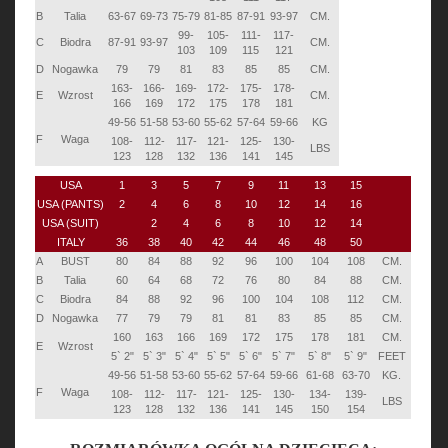
B
Talia
63-67
69-73
75-79
81-85
87-91
93-97
CM.
99-
105-
111-
117-
C
Biodra
87-91
93-97
CM.
103
109
115
121
D
Nogawka
79
79
81
83
85
85
CM.
163-
166-
169-
172-
175-
178-
E
Wzrost
CM.
166
169
172
175
178
181
49-56
51-58
53-60
55-62
57-64
59-66
KG
F
Waga
108-
112-
117-
121-
125-
130-
LBS
123
128
132
136
141
145
USA
1
3
5
7
9
11
13
15
USA (PANTS)
2
4
6
8
10
12
14
16
USA (SUIT)
2
4
6
8
10
12
14
ITALY
36
38
40
42
44
46
48
50
A
BUST
80
84
88
92
96
100
104
108
CM.
B
Talia
60
64
68
72
76
80
84
88
CM.
C
Biodra
84
88
92
96
100
104
108
112
CM.
D
Nogawka
77
79
79
81
81
83
85
85
CM.
160
163
166
169
172
175
178
181
CM.
E
Wzrost
5` 2"
5` 3"
5` 4"
5` 5"
5` 6"
5` 7"
5` 8"
5` 9"
FEET
49-56
51-58
53-60
55-62
57-64
59-66
61-68
63-70
KG.
F
Waga
108-
112-
117-
121-
125-
130-
134-
139-
LBS
123
128
132
136
141
145
150
154