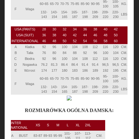
95-
100-
60-65
65-70
70-75
75-85
85-90
90-95
KG.
100
105
F
Waga
132-
143-
154-
165-
187-
198-
209-
220-
LBS
143
154
165
187
198
209
220
230
USA (PANTS)
28
30
32
34
36
38
40
42
USA (SUIT)
36
38
40
42
44
46
48
50
INTERNATIONAL
46
48
50
52
54
56
58
60
A
Klatka
92
96
100
104
108
112
116
120
CM.
B
Talia
76
80
84
88
92
96
100
104
CM.
C
Biodra
92
96
100
104
108
112
116
120
CM.
D
Nogawka
76.2
81.3
86.4
86.4
91.4
91.4
96,5
96,5
CM.
E
Wzrost
174
177
180
183
186
189
192
195
CM.
95-
100-
60-65
65-70
70-75
75-85
85-90
90-95
KG.
100
105
F
Waga
132-
143-
154-
165-
187-
198-
209-
220-
LBS
143
154
165
187
198
209
220
230
ROZMIARÓWKA OGÓLNA DAMSKA:
INTER
XS
S
M
L
XL
2XL
NATIONAL
101-
107-
113-
A
BUST
83-87
89-93
95-99
CM.
105
111
117