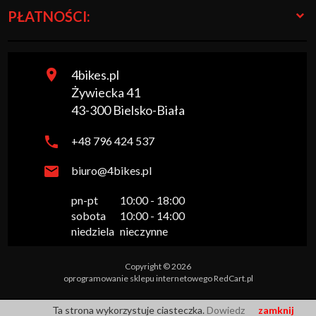
PŁATNOŚCI:
4bikes.pl
Żywiecka 41
43-300
Bielsko-Biała
+48 796 424 537
biuro@4bikes.pl
pn-pt

10:00 - 18:00

sobota

10:00 - 14:00

niedziela
nieczynne
Copyright © 2026
oprogramowanie sklepu internetowego
RedCart.pl
Ta strona wykorzystuje ciasteczka.
Dowiedz
zamknij