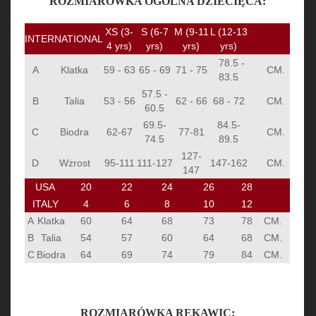
ROZMIARÓWKA OGÓLNA DZIECIĘCA:
XS (3-
S (6-7
M (9-11
L (12-13
INTERNATIONAL
4 yrs)
yrs)
yrs)
yrs)
78.5 -
A
Klatka
59 - 63
65 - 69
71 - 75
CM.
83.5
57.5 -
B
Talia
53 - 56
62 - 66
68 - 72
CM.
60.5
69.5-
84.5-
C
Biodra
62-67
77-81
CM.
74.5
89.5
127-
D
Wzrost
95-111
111-127
147-162
CM.
147
USA
20
22
24
26
28
ITALY
4
6
8
10
12
A
Klatka
60
64
68
73
78
CM.
B
Talia
54
57
60
64
68
CM.
C
Biodra
64
69
74
79
84
CM.
ROZMIARÓWKA RĘKAWIC: