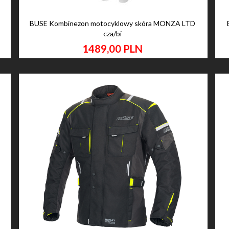
BUSE Kombinezon motocyklowy skóra MONZA LTD
cza/bi
1489,
00
PLN