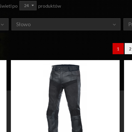
pop
24
wietl po
produktów
Słowo
P
1
2