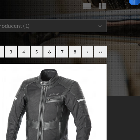
roducent
3
4
5
6
7
8
»
»»