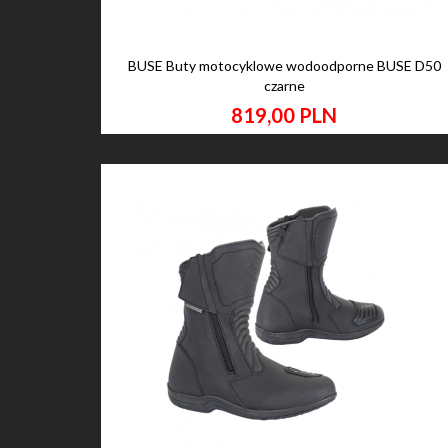
BUSE Buty motocyklowe wodoodporne BUSE D50
czarne
819,
00
PLN