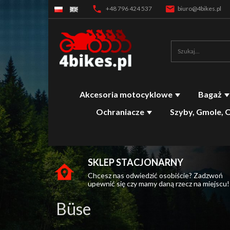
+48 796 424 537
biuro@4bikes.pl
Akcesoria motocyklowe
Bagaż
Ochraniacze
Szyby, Gmole, 
SKLEP STACJONARNY
Chcesz nas odwiedzić osobiście? Zadzwoń
upewnić się czy mamy daną rzecz na miejscu!
Büse