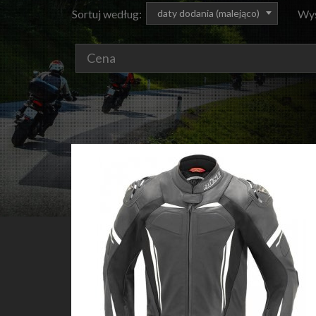
sort
daty dodania (malejąco)
Sortuj według:
Wyś
Cena