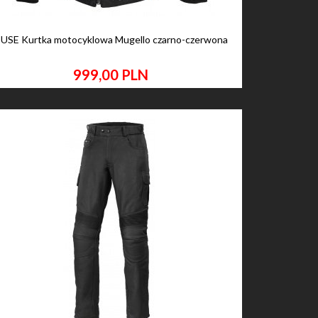
USE Kurtka motocyklowa Mugello czarno-czerwona
999,
00
PLN