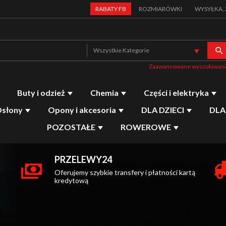
RABATY FB
ROZMIARÓWKI
WYSYŁKA,
catego
Wszystkie Kategorie
Zaawansowane wyszukiwan
Buty i odzież
Chemia
Części i elektryka
Osłony
Opony i akcesoria
DLA DZIECI
DLA
POZOSTAŁE
ROWEROWE
PRZELEWY24
Oferujemy szybkie transfery i płatności kartą
kredytową