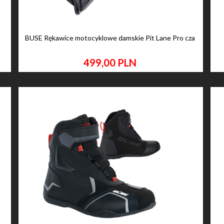
E
BUSE Rękawice motocyklowe damskie Pit Lane Pro cza
499,
00
PLN