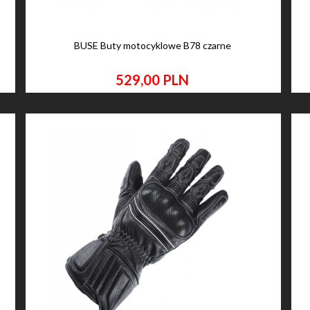
BUSE Buty motocyklowe B78 czarne
529,
00
PLN