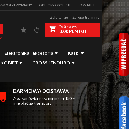
 ZWROTY I WYMIANY
ODBIORY OSOBISTE
KONTAKT
Zaloguj się
Zarejestruj mnie
ries_searcher
Twój koszyk
0.00
PLN (
0
)
ie
Elektronika i akcesoria
Kaski
 KOBIET
CROSS i ENDURO
DARMOWA DOSTAWA
Złóż zamówienie za minimum 450 zł
i nie płać za transport!