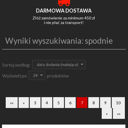
DARMOWA DOSTAWA
Złóż zamówienie za minimum 450 zł
i nie płać za transport!
Wyniki wyszukiwania: spodnie
sort
daty dodania (malejąco)
Sortuj według:
pop
24
Wyświetl po
produktów
««
«
3
4
5
6
7
8
9
10
»
»»