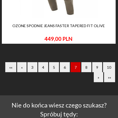
OZONE SPODNIE JEANS FASTER TAPERED FIT OLIVE
449,
00
PLN
««
«
3
4
5
6
7
8
9
10
»
»»
Nie do końca wiesz czego szukasz?
Spróbuj tędy: