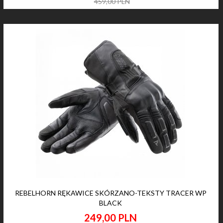
459,00 PLN
REBELHORN RĘKAWICE SKÓRZANO-TEKSTY TRACER WP
BLACK
249,
00
PLN