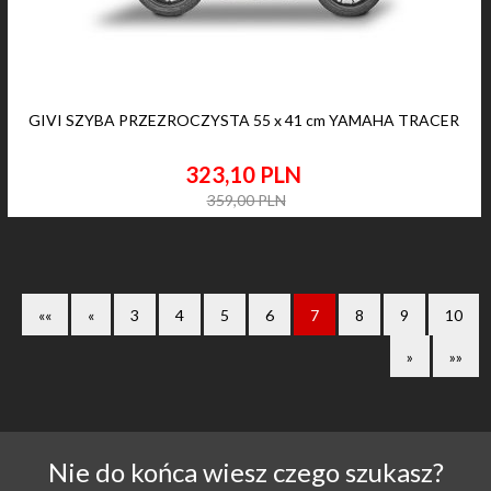
GIVI SZYBA PRZEZROCZYSTA 55 x 41 cm YAMAHA TRACER
323,
10
PLN
359,00 PLN
««
«
3
4
5
6
7
8
9
10
»
»»
Nie do końca wiesz czego szukasz?