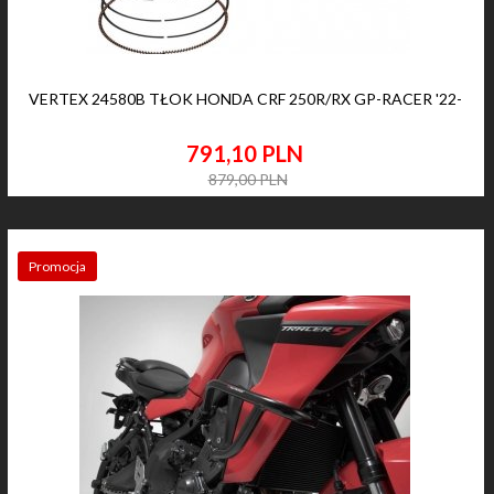
VERTEX 24580B TŁOK HONDA CRF 250R/RX GP-RACER '22-
791,
10
PLN
879,00 PLN
Promocja