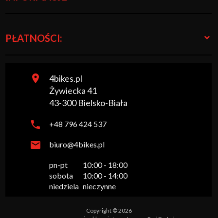
PŁATNOŚCI:
4bikes.pl
Żywiecka 41
43-300
Bielsko-Biała
+48 796 424 537
biuro@4bikes.pl
pn-pt

10:00 - 18:00

sobota

10:00 - 14:00

niedziela
nieczynne
Copyright © 2026