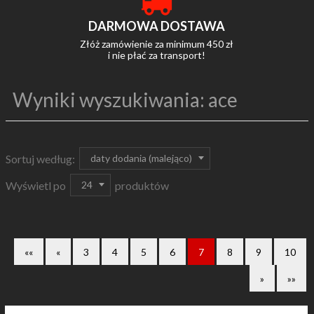
DARMOWA DOSTAWA
Złóż zamówienie za minimum 450 zł
i nie płać za transport!
Wyniki wyszukiwania: ace
sort
daty dodania (malejąco)
Sortuj według:
pop
24
Wyświetl po
produktów
««
«
3
4
5
6
7
8
9
10
»
»»