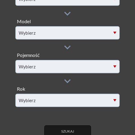
Model
filter[model]
Wybierz
Pojemność
filter[capacity]
Wybierz
Rok
filter[year]
Wybierz
SZUKAJ