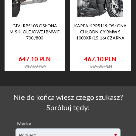
GIVI RP5103 OSŁONA
KAPPA KPR5119 OSŁONA
MISKI OLEJOWEJ BMW F
CHŁODNICY BMW S
700 /800
1000XR (15-16) CZARNA
647,
10
PLN
467,
10
PLN
719,00 PLN
519,00 PLN
Nie do końca wiesz czego szukasz?
Spróbuj tędy:
Marka
Wybierz