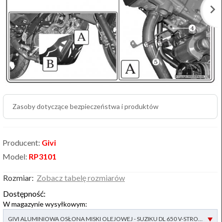
Zasoby dotyczące bezpieczeństwa i produktów
Producent:
Givi
Model:
RP3101
Rozmiar:
Zobacz tabelę rozmiarów
Dostępność:
W magazynie wysyłkowym:
options[2]
GIVI ALUMINIOWA OSŁONA MISKI OLEJOWEJ - SUZIKU DL 650 V-STROM L2-L3-L4 (11 > 15) - dostępny