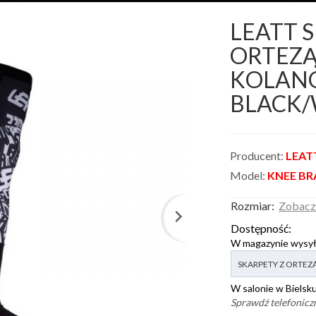
LEATT 
ORTEZ
KOLAN
BLACK/
Producent:
LEAT
Model:
KNEE BR
Rozmiar:
Zobacz
Dostępność:
W magazynie wysy
options[2]
W salonie w Bielsku
Sprawdź telefoniczn