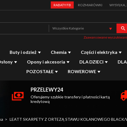
RABATY FB
ROZMIARÓWKI
WYSYŁKA,
catego
Wszystkie Kategorie
Zaawansowane wyszukiwan
Buty i odzież
Chemia
Części i elektryka
Osłony
Opony i akcesoria
DLA DZIECI
DLA
POZOSTAŁE
ROWEROWE
PRZELEWY24
Oferujemy szybkie transfery i płatności kartą
kredytową
ka
LEATT SKARPETY Z ORTEZĄ STAWU KOLANOWEGO BLACK/