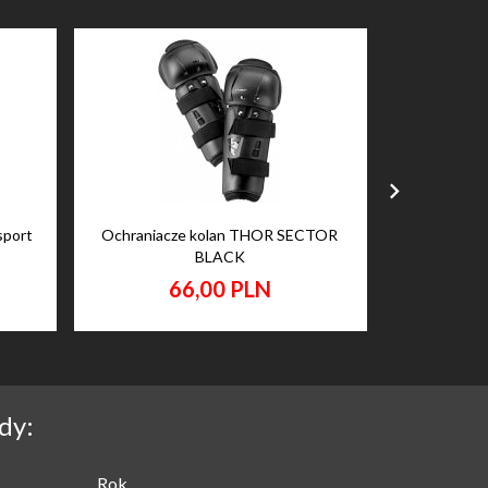
sport
Ochraniacze kolan THOR SECTOR
Nakolanni
BLACK
66,
00
PLN
4
dy:
Rok