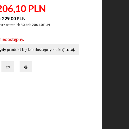
206,
10
PLN
:
229,00 PLN
u z ostatnich 30 dni:
206.10 PLN
niedostępny.
dy produkt będzie dostępny - kliknij tutaj.