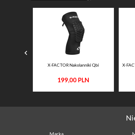
X-FACTOR Nakolanniki Qbi
X-FACT
199,
00
PLN
Ni
Marka
M