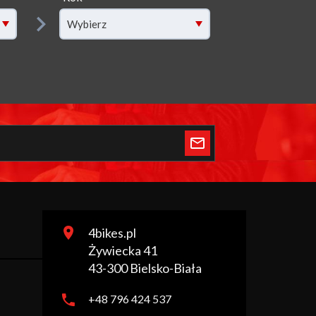
filter[year]
Wybierz
4bikes.pl
Żywiecka 41
43-300
Bielsko-Biała
+48 796 424 537