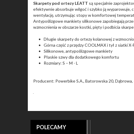
Skarpety pod ortezy LEATT
są specjalnie zaprojekt
efektywnie absorbuje wilgoć i szybko ją wyparowuje, c
wentylację, utrzymując stopy w komfortowej temperat
Antypoślizgowe mankiety silikonowe zapobiegają przes
wzmocnienia w obszarze kostki, pięty i podbicia skarpet
Długie skarpety do ortezy kolanowej z wzmocnion
Górna część z przędzy COOLMAX i tył z siatki X-
Silikonowe, antypoślizgowe mankiety
Płaskie szwy dla dodatkowego komfortu
Rozmiary: S – M - L
Producent: Powerbike S.A., Batorowska 20, Dąbrowa, 
POLECAMY