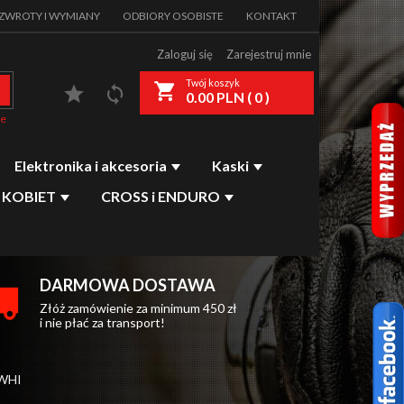
 ZWROTY I WYMIANY
ODBIORY OSOBISTE
KONTAKT
Zaloguj się
Zarejestruj mnie
ries_searcher
Twój koszyk
0.00
PLN (
0
)
ie
Elektronika i akcesoria
Kaski
 KOBIET
CROSS i ENDURO
DARMOWA DOSTAWA
Złóż zamówienie za minimum 450 zł
i nie płać za transport!
WHI