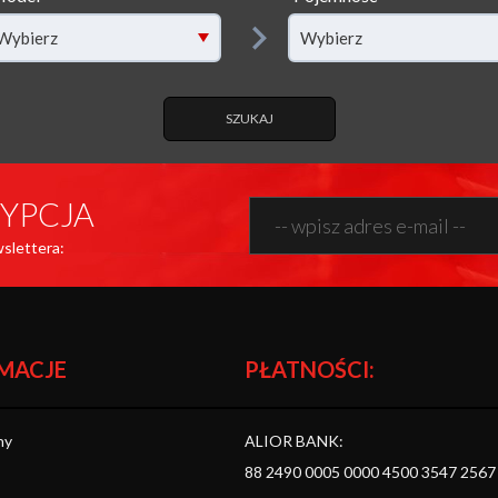
lter[model]
filter[capacity]
Wybierz
Wybierz
SZUKAJ
YPCJA
wslettera:
MACJE
PŁATNOŚCI:
ny
ALIOR BANK:
88 2490 0005 0000 4500 3547 2567