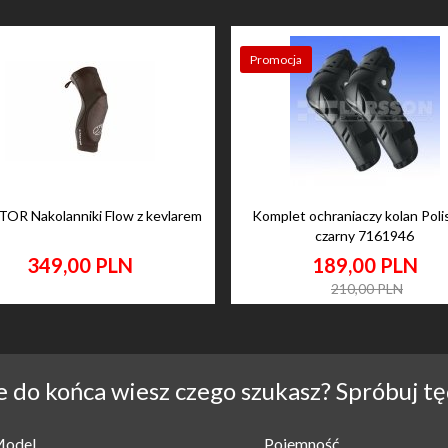
Promocja
OR Nakolanniki Flow z kevlarem
Komplet ochraniaczy kolan Poli
czarny 7161946
349,
00
PLN
189,
00
PLN
210,00 PLN
e do końca wiesz czego szukasz? Spróbuj tę
odel
Pojemność