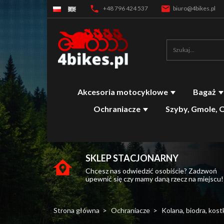
+48 796 424 537
biuro@4bikes.pl
Akcesoria motocyklowe
Bagaż
Ochraniacze
Szyby, Gmole, 
SKLEP STACJONARNY
Chcesz nas odwiedzić osobiście? Zadzwoń
upewnić się czy mamy daną rzecz na miejscu!
Strona główna
Ochraniacze
Kolana, biodra, kost