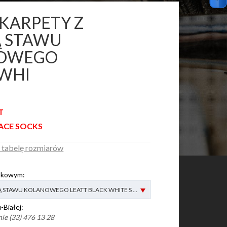
SKARPETY Z
Ą STAWU
OWEGO
WHI
T
ACE SOCKS
 tabelę rozmiarów
łkowym:
SKARPETY Z ORTEZĄ STAWU KOLANOWEGO LEATT BLACK WHITE S - dostępny
-Białej:
ie (33) 476 13 28