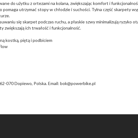
owane do użytku z ortezami na kolana, zwiększając komfort i funkcjona
o pomaga utrzymać stopy w chłodzie i suchości. Tylna część skarpety wy
urze.
uwaniu się skarpet podczas ruchu, a płaskie szwy minimalizują ryzyko 
y zwiększają ich trwałość i funkcjonalność.
ą kostką, piętą i podbiciem
Flow
62-070 Dopiewo, Polska. Email: bok@powerbike.pl