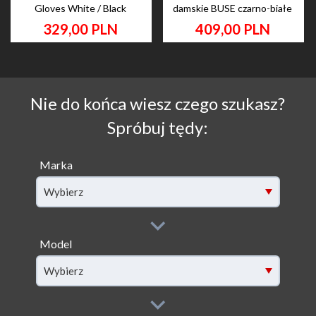
Gloves White / Black
damskie BUSE czarno-białe
329,
00
PLN
409,
00
PLN
Nie do końca wiesz czego szukasz?
Spróbuj tędy:
Marka
Wybierz
Model
filter[model]
Wybierz