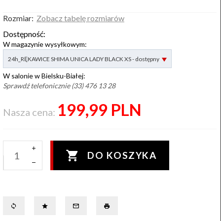
Rozmiar:
Zobacz tabelę rozmiarów
Dostępność:
W magazynie wysyłkowym:
options[2]
24h_RĘKAWICE SHIMA UNICA LADY BLACK XS - dostępny
W salonie w Bielsku-Białej:
Sprawdź telefonicznie (33) 476 13 28
199,
99
PLN
Nasza cena:
DO KOSZYKA