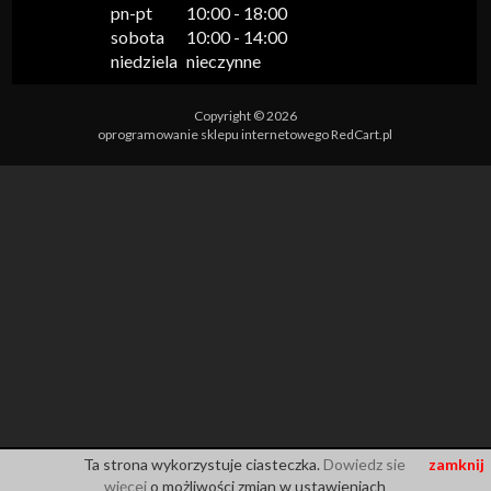
pn-pt

10:00 - 18:00

sobota

10:00 - 14:00

niedziela
nieczynne
Copyright © 2026
oprogramowanie sklepu internetowego
RedCart.pl
Ta strona wykorzystuje ciasteczka.
Dowiedz sie
zamknij
więcej
o możliwości zmian w ustawieniach