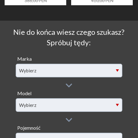
388,00 PLN
410,00 PLN
Nie do końca wiesz czego szukasz?
Spróbuj tędy:
Marka
Wybierz
Model
filter[model]
Wybierz
Pojemność
filter[capacity]