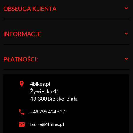
OBSŁUGA KLIENTA
INFORMACJE
PŁATNOŚCI:
4bikes.pl
Żywiecka 41
43-300
Bielsko-Biała
+48 796 424 537
biuro@4bikes.pl