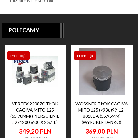
OPINIE KLIENTÓW
POLECAMY
Promocja
Promocja
VERTEX 22087C TŁOK
WOSSNER TŁOK CAGIVA
CAGIVA MITO 125
MITO 125 (<93), (99-12)
(55,98MM) (PIERŚCIENIE
8018DA (55,95MM)
52712005600 X 2 SZT.)
(WYPUKŁE DENKO)
349,
20
PLN
369,
00
PLN