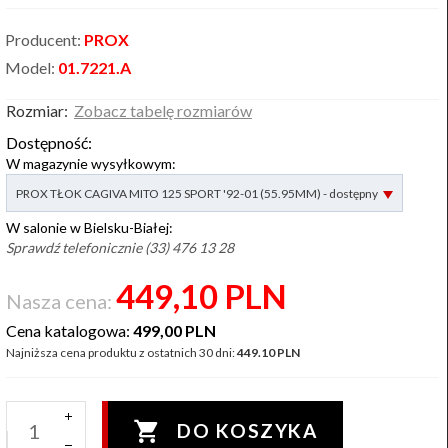
Producent:
PROX
Model:
01.7221.A
Rozmiar:
Zobacz tabelę rozmiarów
Dostępność:
W magazynie wysyłkowym:
options[2]
PROX TŁOK CAGIVA MITO 125 SPORT '92-01 (55.95MM) - dostępny
W salonie w Bielsku-Białej:
Sprawdź telefonicznie (33) 476 13 28
449,
10
PLN
Nasza cena:
Cena katalogowa:
499,00 PLN
Najniższa cena produktu z ostatnich 30 dni:
449.10 PLN
DO KOSZYKA