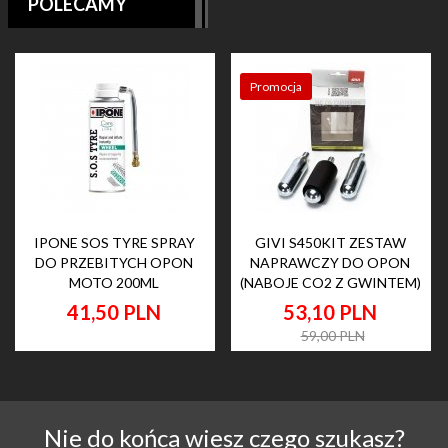
POLECAMY
Promocja
IPONE SOS TYRE SPRAY
GIVI S450KIT ZESTAW
DO PRZEBITYCH OPON
NAPRAWCZY DO OPON
MOTO 200ML
(NABOJE CO2 Z GWINTEM)
41,
50
PLN
53,
10
PLN
59,00 PLN
Nie do końca wiesz czego szukasz?