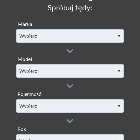
Spróbuj tędy:
Marka
Wybierz
Model
filter[model]
Wybierz
Pojemność
filter[capacity]
Wybierz
Rok
filter[year]