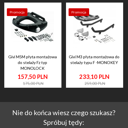
Promocja
Promocja
Givi M5M płyta montażowa
Givi M3 płyta montażowa do
do stelaży Fz typ
stelaży typu F -MONOKEY
MONOLOCK
157,
50
PLN
233,
10
PLN
175,00 PLN
259,00 PLN
Nie do końca wiesz czego szukasz?
Spróbuj tędy: