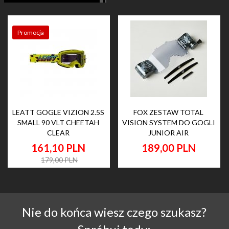
Promocja
LEATT GOGLE VIZION 2.5S
FOX ZESTAW TOTAL
SMALL 90 VLT CHEETAH
VISION SYSTEM DO GOGLI
CLEAR
JUNIOR AIR
161,
10
PLN
189,
00
PLN
179,00 PLN
Nie do końca wiesz czego szukasz?