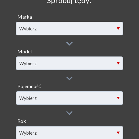
Spróbuj tędy:
Marka
Wybierz
Model
filter[model]
Wybierz
Pojemność
filter[capacity]
Wybierz
Rok
filter[year]
Wybierz