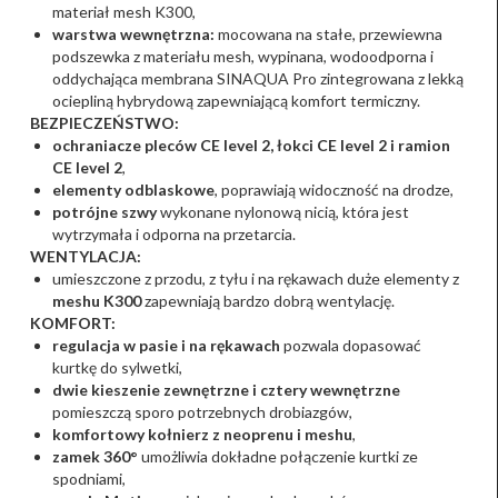
materiał mesh K300,
warstwa wewnętrzna:
mocowana na stałe, przewiewna
podszewka z materiału mesh, wypinana, wodoodporna i
oddychająca membrana SINAQUA Pro zintegrowana z lekką
ociepliną hybrydową zapewniającą komfort termiczny.
BEZPIECZEŃSTWO:
ochraniacze pleców CE level 2, łokci CE level 2 i ramion
CE level 2
,
elementy odblaskowe
, poprawiają widoczność na drodze,
potrójne szwy
wykonane nylonową nicią, która jest
wytrzymała i odporna na przetarcia.
WENTYLACJA:
umieszczone z przodu, z tyłu i na rękawach duże elementy z
meshu K300
zapewniają bardzo dobrą wentylację.
KOMFORT:
regulacja w pasie i na rękawach
pozwala dopasować
kurtkę do sylwetki,
dwie kieszenie zewnętrzne i cztery wewnętrzne
pomieszczą sporo potrzebnych drobiazgów,
komfortowy kołnierz z neoprenu i meshu
,
zamek 360°
umożliwia dokładne połączenie kurtki ze
spodniami,