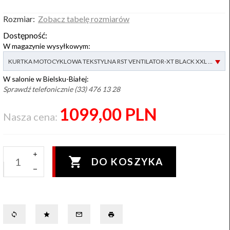
Rozmiar:
Zobacz tabelę rozmiarów
Dostępność:
W magazynie wysyłkowym:
options[2]
KURTKA MOTOCYKLOWA TEKSTYLNA RST VENTILATOR-XT BLACK XXL - dostępny
W salonie w Bielsku-Białej:
Sprawdź telefonicznie (33) 476 13 28
1099,
00
PLN
Nasza cena:
DO KOSZYKA