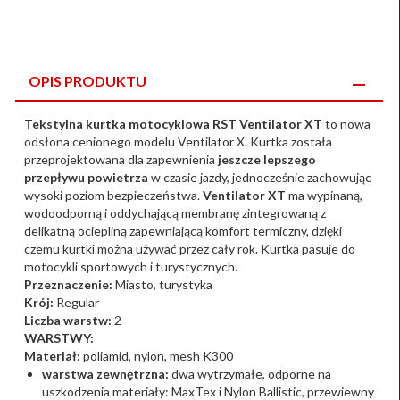
OPIS PRODUKTU
Tekstylna kurtka motocyklowa RST Ventilator XT
to nowa
odsłona cenionego modelu Ventilator X. Kurtka została
przeprojektowana dla zapewnienia
jeszcze lepszego
przepływu powietrza
w czasie jazdy, jednocześnie zachowując
wysoki poziom bezpieczeństwa.
Ventilator XT
ma wypinaną,
wodoodporną i oddychającą membranę zintegrowaną z
delikatną ociepliną zapewniającą komfort termiczny, dzięki
czemu kurtki można używać przez cały rok. Kurtka pasuje do
motocykli sportowych i turystycznych.
Przeznaczenie:
Miasto, turystyka
Krój:
Regular
Liczba warstw:
2
WARSTWY:
Materiał:
poliamid, nylon, mesh K300
warstwa zewnętrzna:
dwa wytrzymałe, odporne na
uszkodzenia materiały: MaxTex i Nylon Ballistic, przewiewny