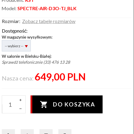
Model:
SPECTRE-AIR-D3O-TJ_BLK
Rozmiar:
Zobacz tabelę rozmiarów
Dostępność:
W magazynie wysyłkowym:
options[2]
-- wybierz --
W salonie w Bielsku-Białej:
Sprawdź telefonicznie (33) 476 13 28
649,
00
PLN
Nasza cena:
DO KOSZYKA