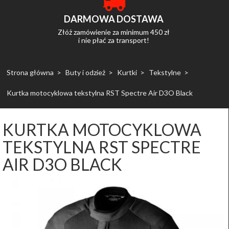
DARMOWA DOSTAWA
Złóż zamówienie za minimum 450 zł
i nie płać za transport!
Strona główna
Buty i odzież
Kurtki
Tekstylne
Kurtka motocyklowa tekstylna RST Spectre Air D3O Black
KURTKA MOTOCYKLOWA
TEKSTYLNA RST SPECTRE
AIR D3O BLACK