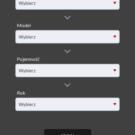
Wybierz
Model
filter[model]
Wybierz
Pojemność
filter[capacity]
Wybierz
Rok
filter[year]
Wybierz