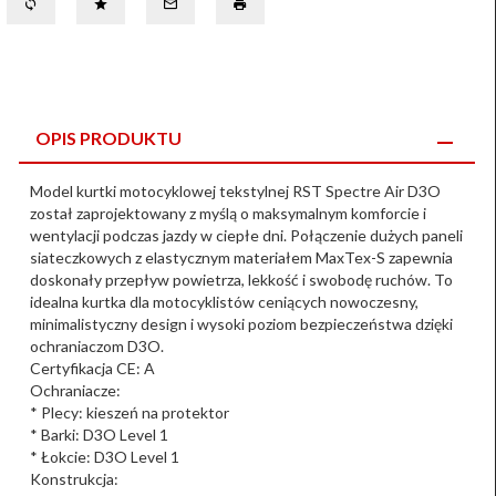
OPIS PRODUKTU
Model kurtki motocyklowej tekstylnej RST Spectre Air D3O
został zaprojektowany z myślą o maksymalnym komforcie i
wentylacji podczas jazdy w ciepłe dni. Połączenie dużych paneli
siateczkowych z elastycznym materiałem MaxTex-S zapewnia
doskonały przepływ powietrza, lekkość i swobodę ruchów. To
idealna kurtka dla motocyklistów ceniących nowoczesny,
minimalistyczny design i wysoki poziom bezpieczeństwa dzięki
ochraniaczom D3O.
Certyfikacja CE: A
Ochraniacze:
* Plecy: kieszeń na protektor
* Barki: D3O Level 1
* Łokcie: D3O Level 1
Konstrukcja: