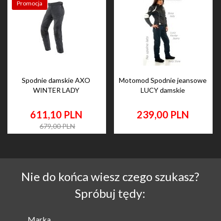
Promocja
Spodnie damskie AXO
Motomod Spodnie jeansowe
WINTER LADY
LUCY damskie
611,
10
PLN
239,
00
PLN
679,00 PLN
Nie do końca wiesz czego szukasz?
Spróbuj tędy:
Marka