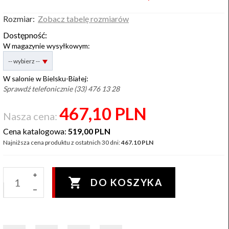
Rozmiar:
Zobacz tabelę rozmiarów
Dostępność:
W magazynie wysyłkowym:
options[2]
-- wybierz --
W salonie w Bielsku-Białej:
Sprawdź telefonicznie (33) 476 13 28
467,
10
PLN
Nasza cena:
Cena katalogowa:
519,00 PLN
Najniższa cena produktu z ostatnich 30 dni:
467.10 PLN
DO KOSZYKA