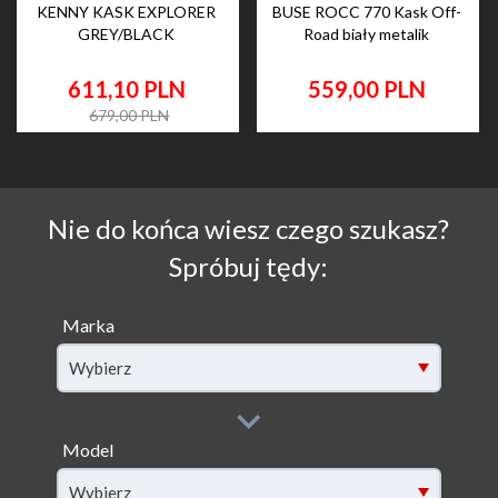
KENNY KASK EXPLORER
BUSE ROCC 770 Kask Off-
GREY/BLACK
Road biały metalik
611,
10
PLN
559,
00
PLN
679,00 PLN
Nie do końca wiesz czego szukasz?
Spróbuj tędy:
Marka
Wybierz
Model
filter[model]
Wybierz