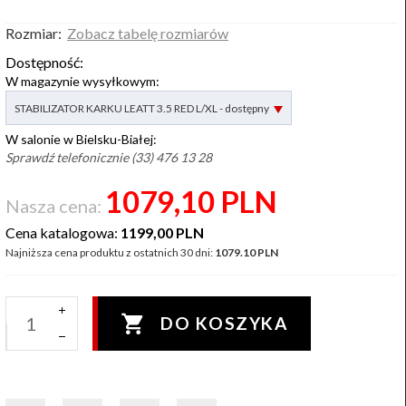
Rozmiar:
Zobacz tabelę rozmiarów
Dostępność:
W magazynie wysyłkowym:
options[2]
STABILIZATOR KARKU LEATT 3.5 RED L/XL - dostępny
W salonie w Bielsku-Białej:
Sprawdź telefonicznie (33) 476 13 28
1079,
10
PLN
Nasza cena:
Cena katalogowa:
1199,00 PLN
Najniższa cena produktu z ostatnich 30 dni:
1079.10 PLN
DO KOSZYKA