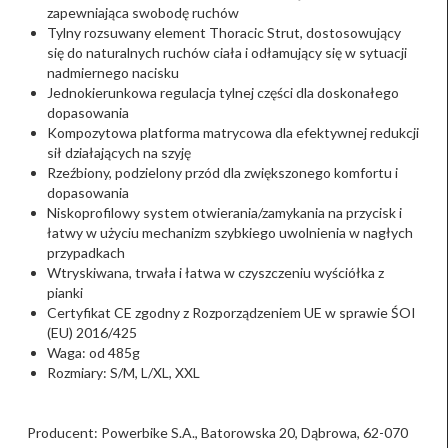
zapewniająca swobodę ruchów
Tylny rozsuwany element Thoracic Strut, dostosowujący
się do naturalnych ruchów ciała i odłamujący się w sytuacji
nadmiernego nacisku
Jednokierunkowa regulacja tylnej części dla doskonałego
dopasowania
Kompozytowa platforma matrycowa dla efektywnej redukcji
sił działających na szyję
Rzeźbiony, podzielony przód dla zwiększonego komfortu i
dopasowania
Niskoprofilowy system otwierania/zamykania na przycisk i
łatwy w użyciu mechanizm szybkiego uwolnienia w nagłych
przypadkach
Wtryskiwana, trwała i łatwa w czyszczeniu wyściółka z
pianki
Certyfikat CE zgodny z Rozporządzeniem UE w sprawie ŚOI
(EU) 2016/425
Waga: od 485g
Rozmiary: S/M, L/XL, XXL
Producent: Powerbike S.A., Batorowska 20, Dąbrowa, 62-070