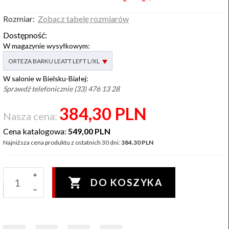
Rozmiar:
Zobacz tabelę rozmiarów
Dostępność:
W magazynie wysyłkowym:
options[2]
ORTEZA BARKU LEATT LEFT L/XL
W salonie w Bielsku-Białej:
Sprawdź telefonicznie (33) 476 13 28
384,
30
PLN
Nasza cena:
Cena katalogowa:
549,00 PLN
Najniższa cena produktu z ostatnich 30 dni:
384.30 PLN
DO KOSZYKA