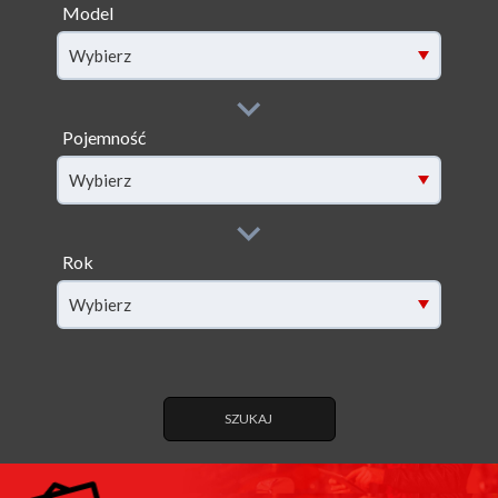
Model
filter[model]
Wybierz
Pojemność
filter[capacity]
Wybierz
Rok
filter[year]
Wybierz
SZUKAJ