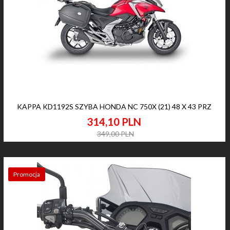
KAPPA KD1192S SZYBA HONDA NC 750X (21) 48 X 43 PRZ
314,
10
PLN
349,00 PLN
Promocja