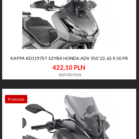
KAPPA KD1197ST SZYBA HONDA ADV 350 '22, 65 X 50 PR
422,
10
PLN
469,00 PLN
Promocja