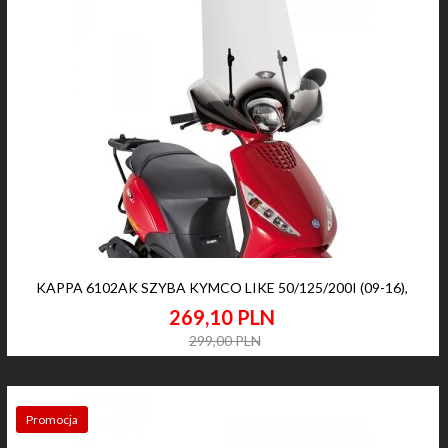
KAPPA 6102AK SZYBA KYMCO LIKE 50/125/200I (09-16),
269,
10
PLN
299,00 PLN
Promocja