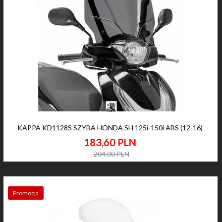
KAPPA KD1128S SZYBA HONDA SH 125i-150i ABS (12-16)
183,
60
PLN
204,00 PLN
Promocja