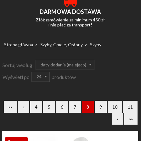
DARMOWA DOSTAWA
Złóż zamówienie za minimum 450 zł
i nie płać za transport!
Strona główna
Szyby, Gmole, Osłony
Szyby
sort
daty dodania (malejąco)
Sortuj według:
pop
24
Wyświetl po
produktów
««
«
4
5
6
7
8
9
10
11
»
»»