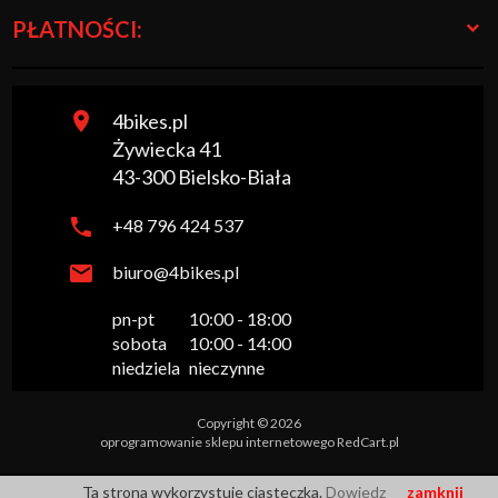
PŁATNOŚCI:
4bikes.pl
Żywiecka 41
43-300
Bielsko-Biała
+48 796 424 537
biuro@4bikes.pl
pn-pt

10:00 - 18:00

sobota

10:00 - 14:00

niedziela
nieczynne
Copyright © 2026
oprogramowanie sklepu internetowego
RedCart.pl
Ta strona wykorzystuje ciasteczka.
Dowiedz
zamknij