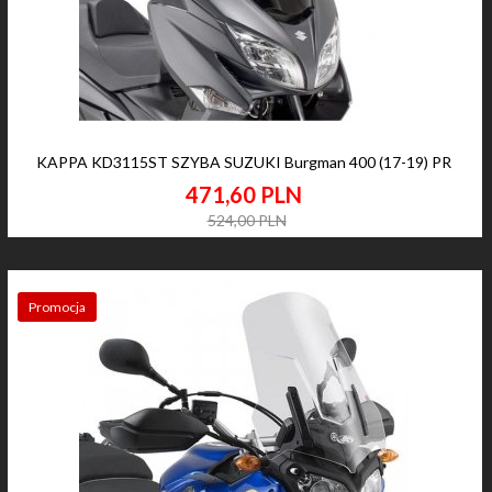
KAPPA KD3115ST SZYBA SUZUKI Burgman 400 (17-19) PR
471,
60
PLN
524,00 PLN
Promocja