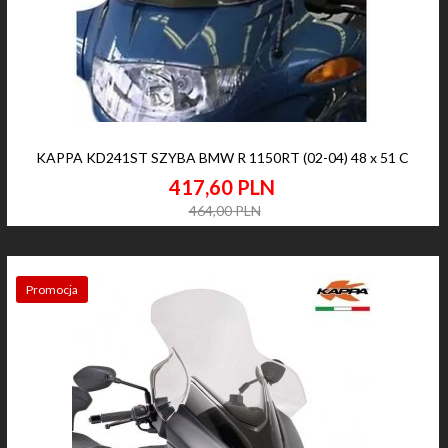
KAPPA KD241ST SZYBA BMW R 1150RT (02-04) 48 x 51 C
417,
60
PLN
464,00 PLN
Promocja