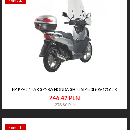
Promocja
KAPPA 311AK SZYBA HONDA SH 125I-150I (05-12) 62 X
246,
42
PLN
273,80 PLN
Promocja