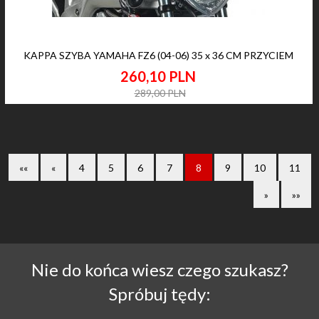
KAPPA SZYBA YAMAHA FZ6 (04-06) 35 x 36 CM PRZYCIEM
260,
10
PLN
289,00 PLN
««
«
4
5
6
7
8
9
10
11
»
»»
Nie do końca wiesz czego szukasz?
Spróbuj tędy: