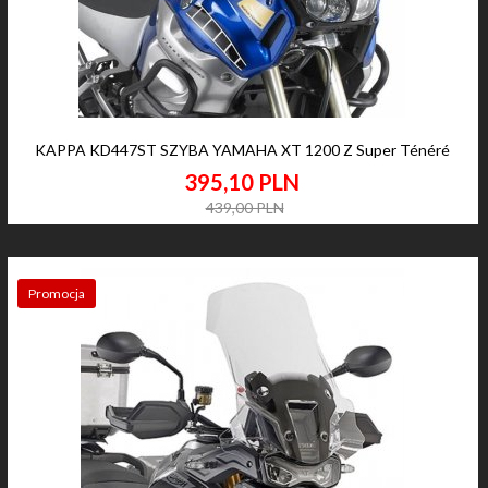
KAPPA KD447ST SZYBA YAMAHA XT 1200 Z Super Ténéré
395,
10
PLN
439,00 PLN
Promocja