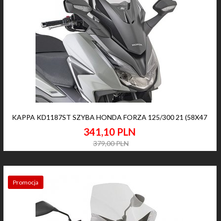
KAPPA KD1187ST SZYBA HONDA FORZA 125/300 21 (58X47
341,
10
PLN
379,00 PLN
Promocja