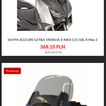
KAPPA KD2138S SZYBA YAMAHA X-MAX 125 (18), X-Max 3
368,
10
PLN
409,00 PLN
Promocja