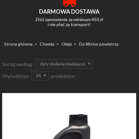
DARMOWA DOSTAWA
Złóż zamówienie za minimum 450 zł
i nie płać za transport!
Strona główna
Chemia
Oleje
Do filtrów powietrza
sort
daty dodania (malejąco)
Sortuj według:
pop
24
Wyświetl po
produktów